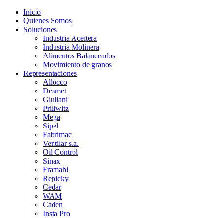
Inicio
Quienes Somos
Soluciones
Industria Aceitera
Industria Molinera
Alimentos Balanceados
Movimiento de granos
Representaciones
Allocco
Desmet
Giuliani
Prillwitz
Mega
Sipel
Fabrimac
Ventilar s.a.
Oil Control
Sinax
Framahi
Repicky
Cedar
WAM
Caden
Insta Pro