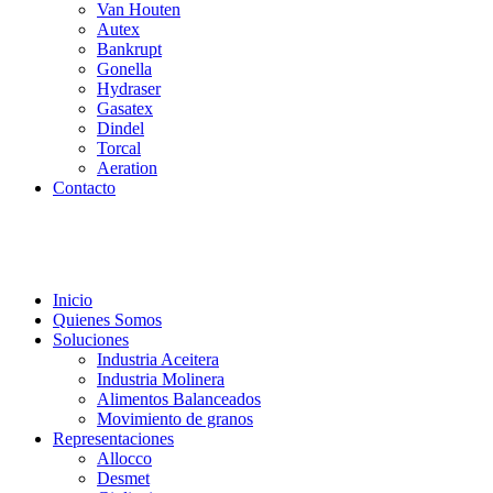
Van Houten
Autex
Bankrupt
Gonella
Hydraser
Gasatex
Dindel
Torcal
Aeration
Contacto
Inicio
Quienes Somos
Soluciones
Industria Aceitera
Industria Molinera
Alimentos Balanceados
Movimiento de granos
Representaciones
Allocco
Desmet