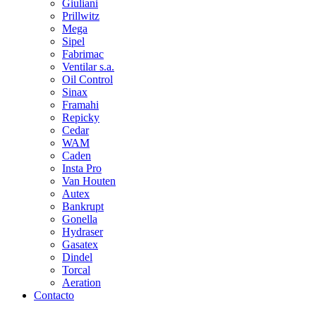
Giuliani
Prillwitz
Mega
Sipel
Fabrimac
Ventilar s.a.
Oil Control
Sinax
Framahi
Repicky
Cedar
WAM
Caden
Insta Pro
Van Houten
Autex
Bankrupt
Gonella
Hydraser
Gasatex
Dindel
Torcal
Aeration
Contacto